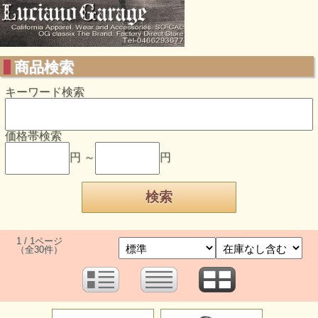
商品検索
キーワード検索
価格帯検索
円 ～
円
1 / 1ページ
（全30件）