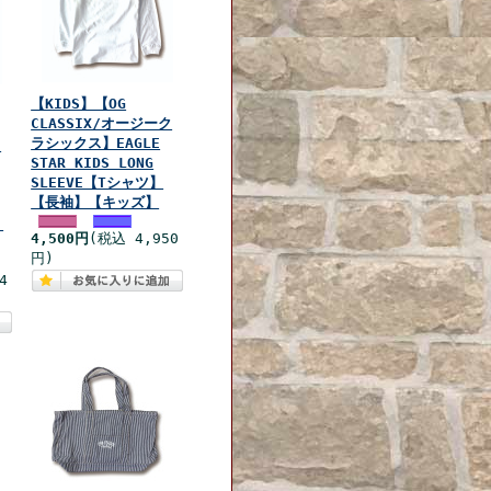
【KIDS】【OG
CLASSIX/オージーク
ラシックス】EAGLE
ク
STAR KIDS LONG
SLEEVE【Tシャツ】
【長袖】【キッズ】
】
4,500円
(税込 4,950
円)
4