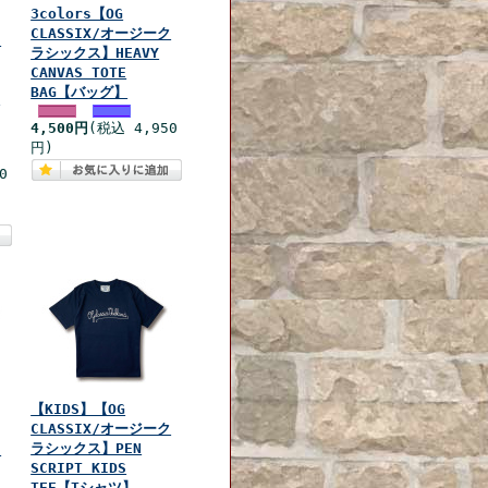
3colors【OG
CLASSIX/オージーク
ク
ラシックス】HEAVY
CANVAS TOTE
BAG【バッグ】
ッ
4,500円
(税込 4,950
円)
0
【KIDS】【OG
CLASSIX/オージーク
ラシックス】PEN
ク
SCRIPT KIDS
TEE【Tシャツ】