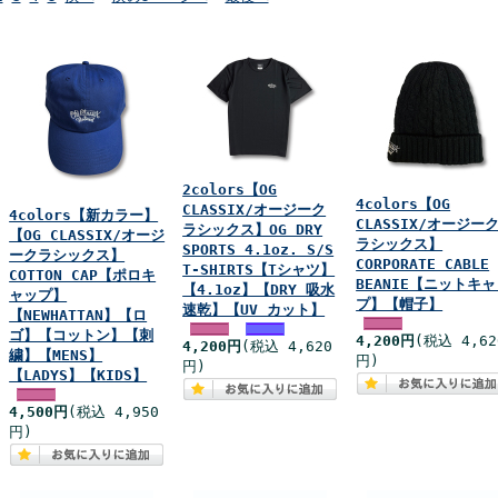
2colors【OG
4colors【OG
CLASSIX/オージーク
4colors【新カラー】
CLASSIX/オージー
ラシックス】OG DRY
【OG CLASSIX/オージ
ラシックス】
SPORTS 4.1oz. S/S
ークラシックス】
CORPORATE CABLE
T-SHIRTS【Tシャツ】
COTTON CAP【ポロキ
BEANIE【ニットキ
【4.1oz】【DRY 吸水
ャップ】
プ】【帽子】
速乾】【UV カット】
【NEWHATTAN】【ロ
ゴ】【コットン】【刺
4,200円
(税込 4,62
4,200円
(税込 4,620
繍】【MENS】
円)
円)
【LADYS】【KIDS】
4,500円
(税込 4,950
円)