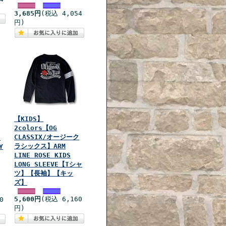
3,685円
(税込 4,054
円)
【KIDS】
2colors【OG
CLASSIX/オージーク
ク
ラシックス】ARM
Y
LINE ROSE KIDS
LONG SLEEVE【Tシャ
ツ】【長袖】【キッ
ズ】
5,600円
(税込 6,160
0
円)