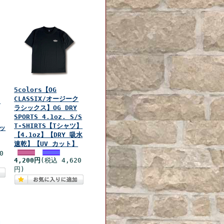
5colors【OG
CLASSIX/オージーク
ク
ラシックス】OG DRY
SPORTS 4.1oz. S/S
T-SHIRTS【Tシャツ】
ャッ
【4.1oz】【DRY 吸水
速乾】【UV カット】
0
4,200円
(税込 4,620
円)