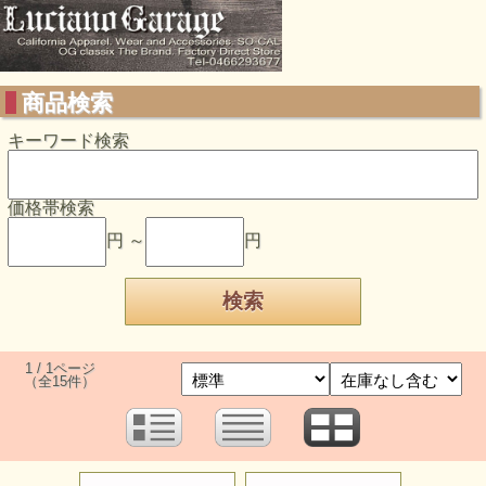
商品検索
キーワード検索
価格帯検索
円 ～
円
1 / 1ページ
（全15件）