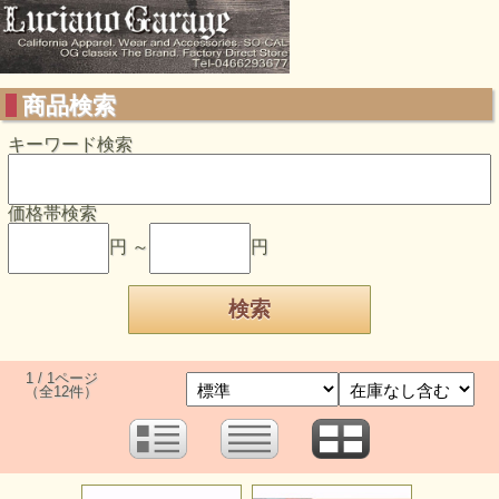
商品検索
キーワード検索
価格帯検索
円 ～
円
1 / 1ページ
（全12件）