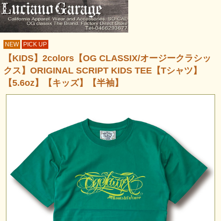
NEW
PICK UP
【KIDS】2colors【OG CLASSIX/オージークラシッ
クス】ORIGINAL SCRIPT KIDS TEE【Tシャツ】
【5.6oz】【キッズ】【半袖】