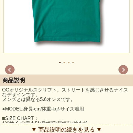
商品説明
OGオリジナルスクリプト。ストリートを感じさせるナイス
なデザインです。
メンズとは異なる5.6オンスです。
●MODEL:身長-cm/体重-kg/-サイズ着用
■SIZE CHART：
130サイズ/着丈51/身幅37/肩幅34/袖丈15
140サイズ/着丈55/身幅40/肩幅36/袖丈16
▼ 商品説明の続きを見る ▼