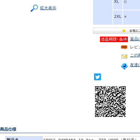
XL
○
拡大表示
2XL
×
返品
レビ
この
友達
 商品仕様