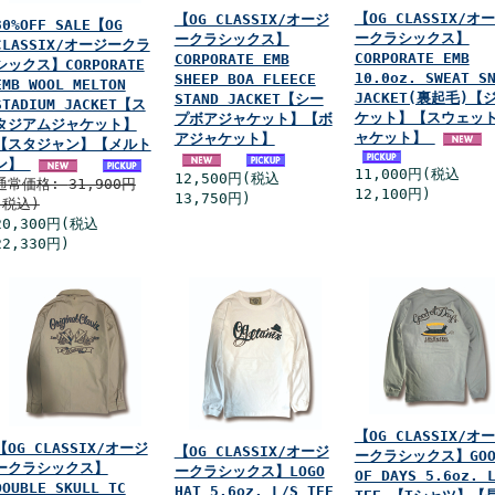
【OG CLASSIX/オ
【OG CLASSIX/オージ
30%OFF SALE【OG
ークラシックス】
ークラシックス】
CLASSIX/オージークラ
CORPORATE EMB
CORPORATE EMB
シックス】CORPORATE
10.0oz. SWEAT S
SHEEP BOA FLEECE
EMB WOOL MELTON
JACKET(裏起毛)【
STAND JACKET【シー
STADIUM JACKET【ス
ケット】【スウェッ
プボアジャケット】【ボ
タジアムジャケット】
ャケット】
アジャケット】
【スタジャン】【メルト
ン】
11,000円(税込
12,500円(税込
通常価格:
31,900円
12,100円)
13,750円)
(税込)
20,300円(税込
22,330円)
【OG CLASSIX/オ
【OG CLASSIX/オージ
【OG CLASSIX/オージ
ークラシックス】GOO
ークラシックス】
ークラシックス】LOGO
OF DAYS 5.6oz. 
DOUBLE SKULL TC
HAT 5.6oz. L/S TEE