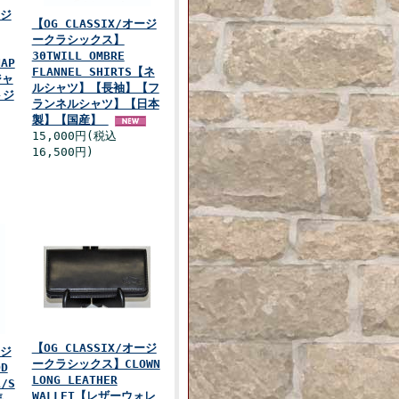
ージ
【OG CLASSIX/オージ
ークラシックス】
30TWILL OMBRE
NAP
FLANNEL SHIRTS【ネ
ジャ
ルシャツ】【長袖】【フ
トジ
ランネルシャツ】【日本
製】【国産】
15,000円(税込
16,500円)
【OG CLASSIX/オージ
ージ
ークラシックス】CLOWN
D
LONG LEATHER
L/S
WALLET【レザーウォレ