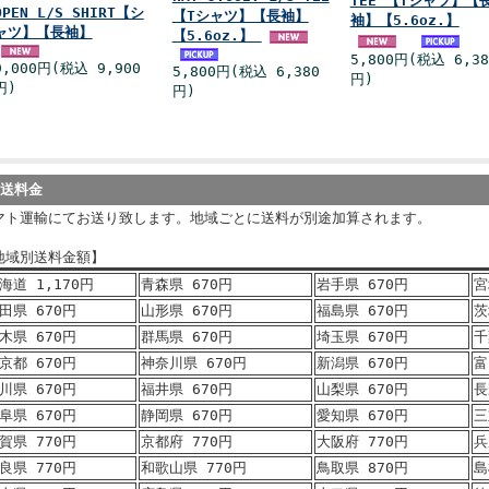
TEE 【Tシャツ】【
OPEN L/S SHIRT【シ
【Tシャツ】【長袖】
袖】【5.6oz.】
ャツ】【長袖】
【5.6oz.】
5,800円(税込 6,38
9,000円(税込 9,900
5,800円(税込 6,380
円)
円)
円)
発送料金
マト運輸にてお送り致します。地域ごとに送料が別途加算されます。
地域別送料金額】
海道 1,170円
青森県 670円
岩手県 670円
宮
田県 670円
山形県 670円
福島県 670円
茨
木県 670円
群馬県 670円
埼玉県 670円
千
京都 670円
神奈川県 670円
新潟県 670円
富
川県 670円
福井県 670円
山梨県 670円
長
阜県 670円
静岡県 670円
愛知県 670円
三
賀県 770円
京都府 770円
大阪府 770円
兵
良県 770円
和歌山県 770円
鳥取県 870円
島