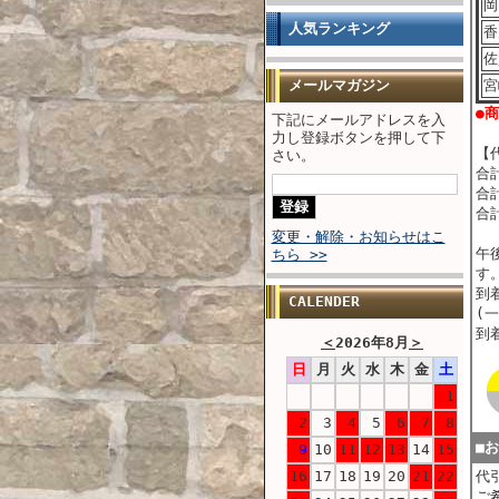
岡
人気ランキング
香
佐
メールマガジン
宮
●
下記にメールアドレスを入
力し登録ボタンを押して下
【
さい。
合
合計
合
変更・解除・お知らせはこ
午
ちら >>
す
到
CALENDER
(
到
＜
2026年8月
＞
日
月
火
水
木
金
土
1
2
3
4
5
6
7
8
■
9
10
11
12
13
14
15
16
17
18
19
20
21
22
代
ご