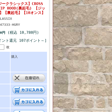
ージークラシックス】CROSS
 ZIP HOOD(裏起毛) 【ジッ
】【裏起毛】【10オンス】
LASSIX
47333-HGRY
(税込 10,780円)
00円
イント還元 107ポイント～]
枚
購入