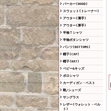
パーカー(HOOD)
スウェット(トレーナー)
アウター(薄手)
アウター(厚手)
半袖Ｔシャツ
半袖ボタンシャツ
パンツ(BOTTOMS)
帽子(CAP)
帽子(HAT)
ベビー&キッズ
ポロシャツ
カーディガン・ベスト
靴/シューズ
サングラス
レザー(ウォレット・ベル
ト)