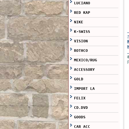
LUCIANO
RED KAP
NIKE
K-SWISS
VISION
ROTHCO
MEXICO/RUG
ACCESSORY
GOLD
IMPORT LA
FELIX
CD.DVD
GOODS
CAR ACC