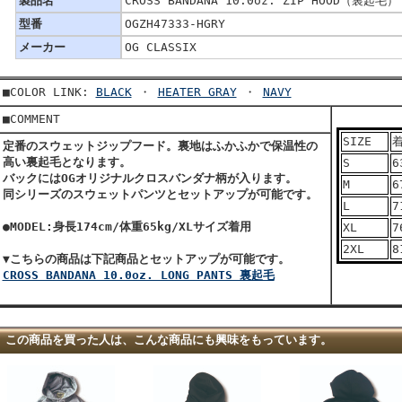
製品名
CROSS BANDANA 10.0oz. ZIP HOOD（裏起毛）
型番
OGZH47333-HGRY
メーカー
OG CLASSIX
■COLOR LINK:
BLACK
・
HEATER GRAY
・
NAVY
■COMMENT
SIZE
定番のスウェットジップフード。裏地はふかふかで保温性の
高い裏起毛となります。
S
6
バックにはOGオリジナルクロスバンダナ柄が入ります。
M
6
同シリーズのスウェットパンツとセットアップが可能です。
L
7
●MODEL:身長174cm/体重65kg/XLサイズ着用
XL
7
2XL
8
▼こちらの商品は下記商品とセットアップが可能です。
CROSS BANDANA 10.0oz. LONG PANTS 裏起毛
この商品を買った人は、こんな商品にも興味をもっています。