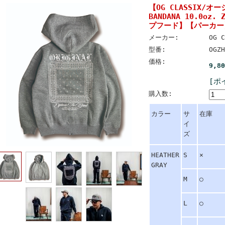
【OG CLASSIX/オ
BANDANA 10.0oz.
プフード】【パーカー
メーカー:
OG C
型番:
OGZH
価格:
9,8
[ポ
購入数:
カラー
サ
在庫
イ
ズ
HEATHER
S
×
GRAY
M
○
L
○