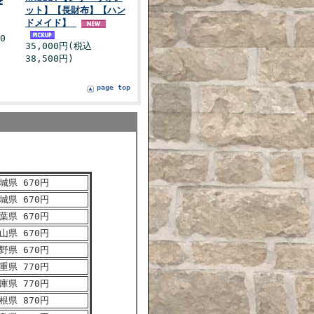
長
ット】【長財布】【ハン
ドメイド】
0
35,000円(税込
38,500円)
page top
城県 670円
城県 670円
葉県 670円
山県 670円
野県 670円
重県 770円
庫県 770円
根県 870円