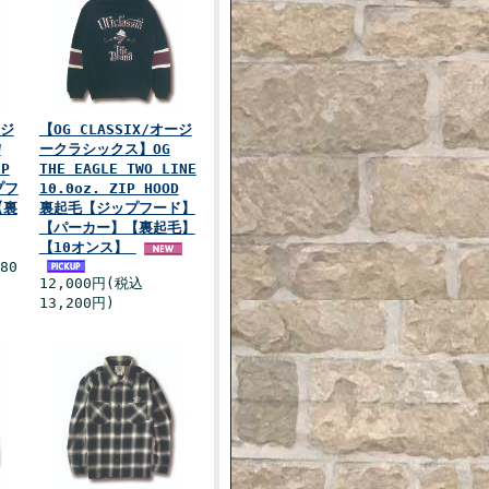
ージ
【OG CLASSIX/オージ
W
ークラシックス】OG
IP
THE EAGLE TWO LINE
プフ
10.0oz. ZIP HOOD
【裏
裏起毛【ジップフード】
【パーカー】【裏起毛】
【10オンス】
80
12,000円(税込
13,200円)