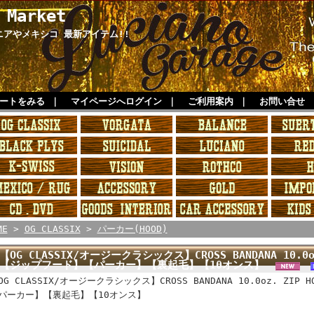
 Market
ルニアやメキシコ 最新アイテム!!
ートをみる
｜
マイページへログイン
｜
ご利用案内
｜
お問い合せ
ME
>
OG CLASSIX
>
パーカー(HOOD)
【OG CLASSIX/オージークラシックス】CROSS BANDANA 10.0o
【ジップフード】【パーカー】【裏起毛】【10オンス】
OG CLASSIX/オージークラシックス】CROSS BANDANA 10.0oz. ZI
パーカー】【裏起毛】【10オンス】