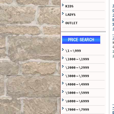
KIDS
LADYS
OUTLET
\1～\999
\1000～\1999
\2000～\2999
\3000～\3999
\4000～\4999
\5000～\5999
\6000～\6999
\7000～\7999