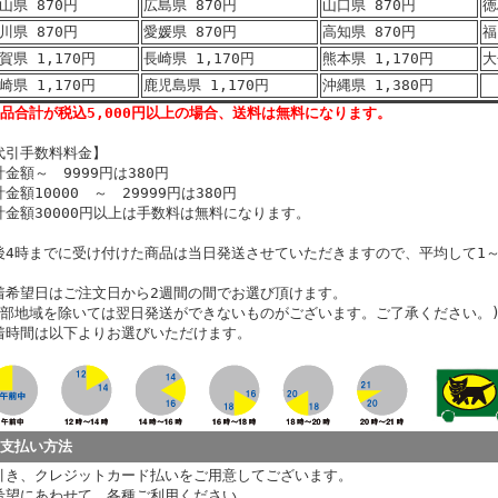
山県 870円
広島県 870円
山口県 870円
徳
川県 870円
愛媛県 870円
高知県 870円
福
賀県 1,170円
長崎県 1,170円
熊本県 1,170円
大
崎県 1,170円
鹿児島県 1,170円
沖縄県 1,380円
商品合計が税込5,000円以上の場合、送料は無料になります。
代引手数料料金】
計金額～ 9999円は380円
金額10000 ～ 29999円は380円
計金額30000円以上は手数料は無料になります。
後4時までに受け付けた商品は当日発送させていただきますので、平均して1
。
着希望日はご注文日から2週間の間でお選び頂けます。
一部地域を除いては翌日発送ができないものがございます。ご了承ください。
着時間は以下よりお選びいただけます。
お支払い方法
引き、クレジットカード払いをご用意してございます。
希望にあわせて、各種ご利用ください。