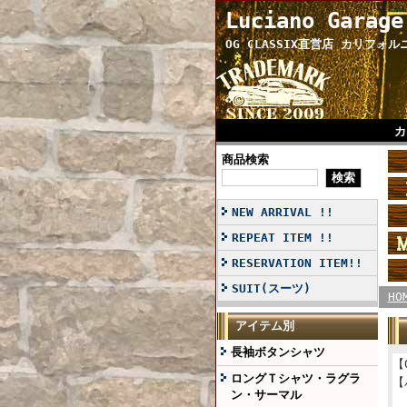
Luciano Garage
OG CLASSIX直営店 カリフォ
カ
商品検索
NEW ARRIVAL !!
REPEAT ITEM !!
RESERVATION ITEM!!
SUIT(スーツ)
HO
アイテム別
長袖ボタンシャツ
【
ロングＴシャツ・ラグラ
【
ン・サーマル