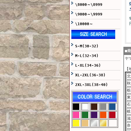
\8000～\8999
\9000～\9999
\10000～
S-M(30-32)
■
M-L(32-34)
ヤ
L-XL(34-36)
【
XL-2XL(36-38)
北
秋
2XL-3XL(38-40)
栃
東
石
岐
滋
奈