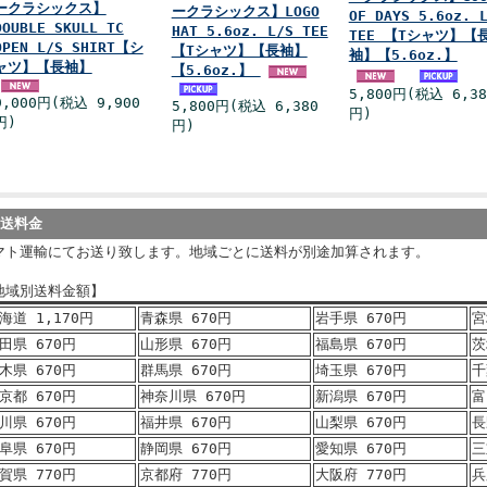
ークラシックス】
ークラシックス】LOGO
OF DAYS 5.6oz. 
DOUBLE SKULL TC
HAT 5.6oz. L/S TEE
TEE 【Tシャツ】【
OPEN L/S SHIRT【シ
【Tシャツ】【長袖】
袖】【5.6oz.】
ャツ】【長袖】
【5.6oz.】
5,800円(税込 6,38
9,000円(税込 9,900
5,800円(税込 6,380
円)
円)
円)
発送料金
マト運輸にてお送り致します。地域ごとに送料が別途加算されます。
地域別送料金額】
海道 1,170円
青森県 670円
岩手県 670円
宮
田県 670円
山形県 670円
福島県 670円
茨
木県 670円
群馬県 670円
埼玉県 670円
千
京都 670円
神奈川県 670円
新潟県 670円
富
川県 670円
福井県 670円
山梨県 670円
長
阜県 670円
静岡県 670円
愛知県 670円
三
賀県 770円
京都府 770円
大阪府 770円
兵