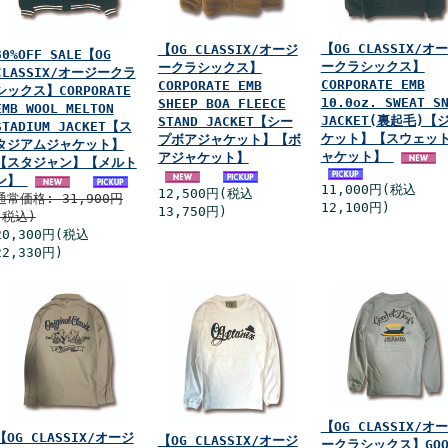
【OG CLASSIX/オ
【OG CLASSIX/オージ
30%OFF SALE【OG
ークラシックス】
ークラシックス】
CLASSIX/オージークラ
CORPORATE EMB
CORPORATE EMB
シックス】CORPORATE
10.0oz. SWEAT S
SHEEP BOA FLEECE
EMB WOOL MELTON
JACKET(裏起毛)【
STAND JACKET【シー
STADIUM JACKET【ス
ケット】【スウェッ
プボアジャケット】【ボ
タジアムジャケット】
ャケット】
アジャケット】
【スタジャン】【メルト
ン】
11,000円(税込
12,500円(税込
通常価格:
31,900円
12,100円)
13,750円)
(税込)
20,300円(税込
22,330円)
【OG CLASSIX/オ
【OG CLASSIX/オージ
【OG CLASSIX/オージ
ークラシックス】GOO