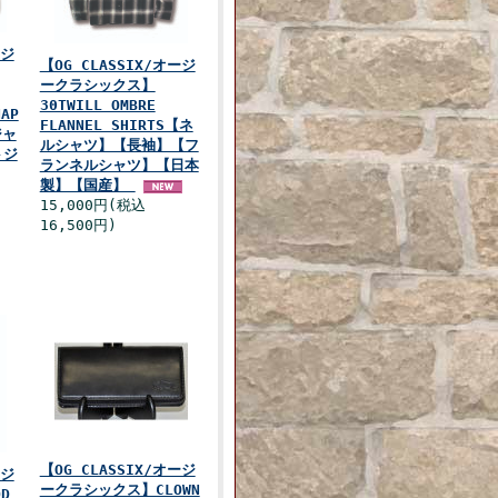
ージ
【OG CLASSIX/オージ
ークラシックス】
30TWILL OMBRE
NAP
FLANNEL SHIRTS【ネ
ジャ
ルシャツ】【長袖】【フ
トジ
ランネルシャツ】【日本
製】【国産】
15,000円(税込
16,500円)
【OG CLASSIX/オージ
ージ
ークラシックス】CLOWN
D