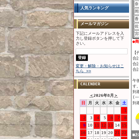
奈
人気ランキング
岡
香
メールマガジン
佐
下記にメールアドレスを入
宮
力し登録ボタンを押して下
●
さい。
【
合
合計
変更・解除・お知らせはこ
合
ちら >>
午
CALENDER
す
到
＜
2026年8月
＞
(
日
月
火
水
木
金
土
到
1
2
3
4
5
6
7
8
9
10
11
12
13
14
15
16
17
18
19
20
21
22
■