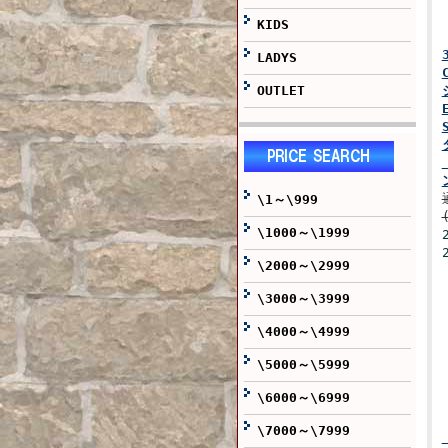
KIDS
LADYS
OUTLET
\1～\999
\1000～\1999
\2000～\2999
\3000～\3999
\4000～\4999
\5000～\5999
\6000～\6999
\7000～\7999