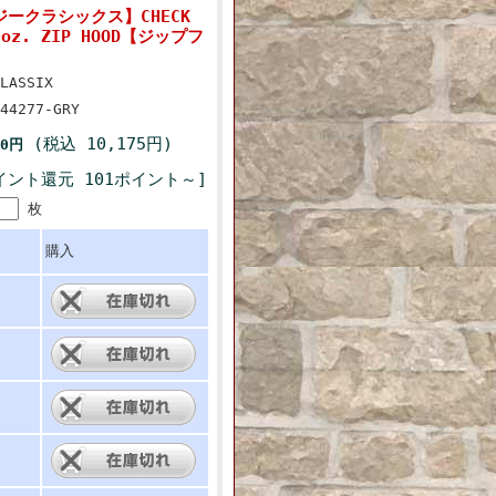
ージークラシックス】CHECK
10oz. ZIP HOOD【ジップフ
LASSIX
44277-GRY
(税込 10,175円)
50円
イント還元 101ポイント～]
枚
購入