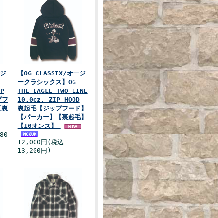
ージ
【OG CLASSIX/オージ
W
ークラシックス】OG
IP
THE EAGLE TWO LINE
プフ
10.0oz. ZIP HOOD
【裏
裏起毛【ジップフード】
【パーカー】【裏起毛】
【10オンス】
80
12,000円(税込
13,200円)