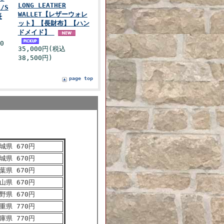
LONG LEATHER
L/S
WALLET【レザーウォレ
長
ット】【長財布】【ハン
ドメイド】
0
35,000円(税込
38,500円)
page top
城県 670円
城県 670円
葉県 670円
山県 670円
野県 670円
重県 770円
庫県 770円