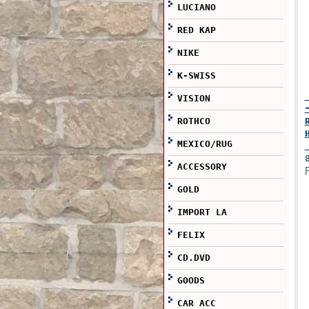
LUCIANO
RED KAP
NIKE
K-SWISS
VISION
ROTHCO
MEXICO/RUG
ACCESSORY
GOLD
IMPORT LA
FELIX
CD.DVD
GOODS
CAR ACC