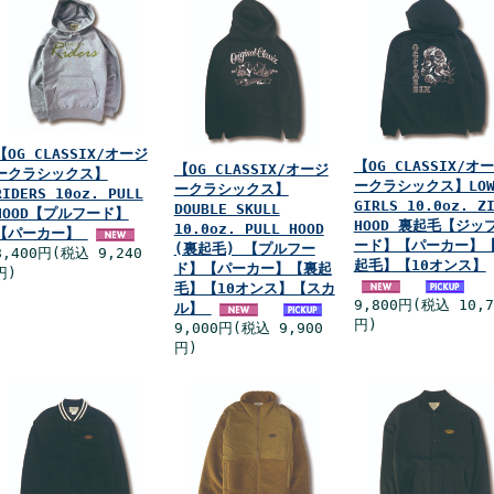
【OG CLASSIX/オージ
【OG CLASSIX/オ
【OG CLASSIX/オージ
ークラシックス】
ークラシックス】LO
ークラシックス】
RIDERS 10oz. PULL
GIRLS 10.0oz. Z
DOUBLE SKULL
HOOD【プルフード】
HOOD 裏起毛【ジッ
10.0oz. PULL HOOD
【パーカー】
ード】【パーカー】
(裏起毛) 【プルフー
8,400円(税込 9,240
起毛】【10オンス】
ド】【パーカー】【裏起
円)
毛】【10オンス】【スカ
9,800円(税込 10,7
ル】
円)
9,000円(税込 9,900
円)