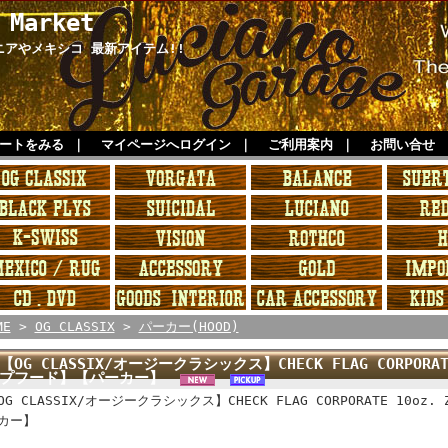
 Market
ルニアやメキシコ 最新アイテム!!
ートをみる
｜
マイページへログイン
｜
ご利用案内
｜
お問い合せ
ME
>
OG CLASSIX
>
パーカー(HOOD)
【OG CLASSIX/オージークラシックス】CHECK FLAG CORPORAT
プフード】【パーカー】
OG CLASSIX/オージークラシックス】CHECK FLAG CORPORATE 10oz
カー】