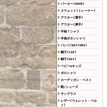
パーカー(HOOD)
スウェット(トレーナー)
アウター(薄手)
アウター(厚手)
半袖Ｔシャツ
半袖ボタンシャツ
パンツ(BOTTOMS)
帽子(CAP)
帽子(HAT)
ベビー&キッズ
ポロシャツ
カーディガン・ベスト
靴/シューズ
サングラス
レザー(ウォレット・ベル
ト)