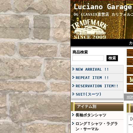
Luciano Garage
OG CLASSIX直営店 カリフォ
カ
商品検索
NEW ARRIVAL !!
REPEAT ITEM !!
RESERVATION ITEM!!
SUIT(スーツ)
HO
アイテム別
長袖ボタンシャツ
【
ロングＴシャツ・ラグラ
ー
ン・サーマル