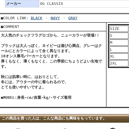
メーカー
OG CLASSIX
■COLOR LINK:
BLACK
・
NAVY
・
GRAY
■COMMENT
SIZE
大人気のチェックフラグロゴから、ニューカラーが登場!!
S
M
ブラックは大人っぽく、ネイビーは遊び心満点、グレーはク
L
ールにとカラーによって全く異なります。
10オンス裏毛パーカーとなります。
XL
厚くもなく、薄くもなくと、この季節にちょうどよい生地で
2XL
す。
秋には肌寒い時に、はおりとして、
冬には、アウターの中に着られるので、
とても使いやすいですよ。
●MODEL:身長-cm/体重-kg/-サイズ着用
この商品を買った人は、こんな商品にも興味をもっています。