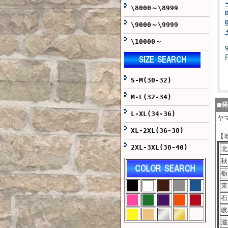
\8000～\8999
\9000～\9999
\10000～
S-M(30-32)
M-L(32-34)
■
L-XL(34-36)
ヤ
XL-2XL(36-38)
【
2XL-3XL(38-40)
北
秋
栃
東
石
岐
滋