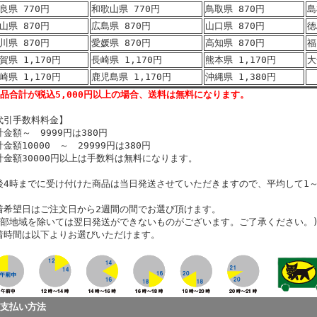
良県 770円
和歌山県 770円
鳥取県 870円
島
山県 870円
広島県 870円
山口県 870円
徳
川県 870円
愛媛県 870円
高知県 870円
福
賀県 1,170円
長崎県 1,170円
熊本県 1,170円
大
崎県 1,170円
鹿児島県 1,170円
沖縄県 1,380円
商品合計が税込5,000円以上の場合、送料は無料になります。
代引手数料料金】
計金額～ 9999円は380円
金額10000 ～ 29999円は380円
計金額30000円以上は手数料は無料になります。
後4時までに受け付けた商品は当日発送させていただきますので、平均して1
。
着希望日はご注文日から2週間の間でお選び頂けます。
一部地域を除いては翌日発送ができないものがございます。ご了承ください。
着時間は以下よりお選びいただけます。
お支払い方法