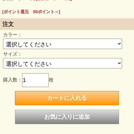
2XLサイズ/着丈80/身幅65/肩幅59/袖丈25
●
BLACK
・
WHITE
・
NAVY
[ポイント還元 50ポイント～]
注文
カラー：
サイズ：
購入数：
枚