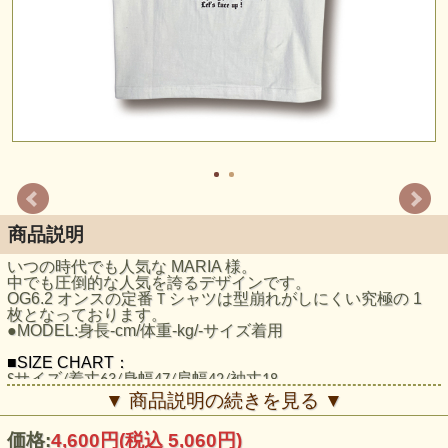
商品説明
いつの時代でも人気な MARIA 様。
中でも圧倒的な人気を誇るデザインです。
OG6.2 オンスの定番Ｔシャツは型崩れがしにくい究極の 1
枚となっております。
●MODEL:身長-cm/体重-kg/-サイズ着用
■SIZE CHART：
Sサイズ/着丈63/身幅47/肩幅42/袖丈18
Mサイズ/着丈68/身幅52/肩幅46/袖丈22
▼ 商品説明の続きを見る ▼
Lサイズ/着丈72/身幅55/肩幅50/袖丈22
XLサイズ/着丈75/身幅60/肩幅55/袖丈23
価格:
4,600円
(税込 5,060円)