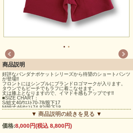
商品説明
好評なバンダナポケットシリーズから待望のショートパンツ
が登場!!
フロントにはシンプルにブランドロゴマークが入ります。
タウンでもビーチでもラフに着こなせます。
丈は膝上となりますので、イマドキ感もアップです!!
■SIZE CHART：
S/総丈40/ｳｴｽﾄ70-78/股下17
M/総丈46/ｳｴｽﾄ74-82/股下18
L/総丈48/ｳｴｽﾄ77-85/股下19
▼ 商品説明の続きを見る ▼
XL/総丈50/ｳｴｽﾄ80-88/股下20
2XL/総丈52/ｳｴｽﾄ83-91/股下21
価格:
8,000円
(税込 8,800円)
●
BLACK
・
BURGUNDY
・
NAVY