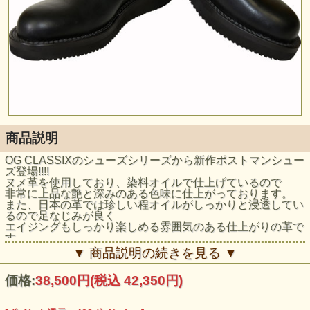
商品説明
OG CLASSIXのシューズシリーズから新作ポストマンシュー
ズ登場!!!!
ヌメ革を使用しており、染料オイルで仕上げているので
非常に上品な艶と深みのある色味に仕上がっております。
また、日本の革では珍しい程オイルがしっかりと浸透してい
るので足なじみが良く
エイジングもしっかり楽しめる雰囲気のある仕上がりの革で
す。
ビブラムソール(USA社)はクッション性が高く軽量で足当た
▼ 商品説明の続きを見る ▼
りを軽減する柔らかい素材になっておりますので非常に歩き
やすく、靴自体も軽くなります。
価格:
38,500円
(税込 42,350円)
スタイルを選ばないポストマンシューズは間違いありませ
ん!!