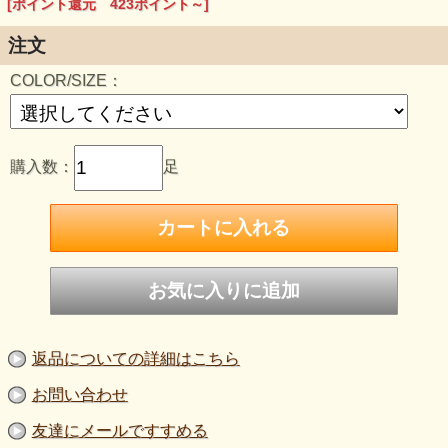
[ポイント還元 423ポイント～]
●牛革
●
BLACK
・
BROWN
・
ANTIQUE GREEN
注文
COLOR/SIZE：
購入数：
足
返品についての詳細はこちら
お問い合わせ
友達にメールですすめる