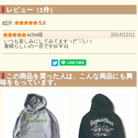
レビュー（1件）
総評:
5.0
echo様
2014/12/11
いつも楽しみにしてみてますヽ(*´▽)ノ♪
素晴らしいの一言です(о´∀`о)
この商品を買った人は、こんな商品にも興
味をもっています。