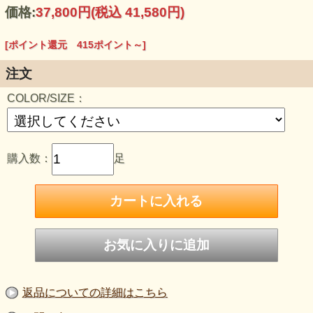
デニムやカジュアルスタイルにもピッタリな形&履き心地を
価格:
37,800円
(税込 41,580円)
是非試してみて下さい!!
●牛革
[ポイント還元 415ポイント～]
●
BLACK×BLACK
・
BROWN×BEIGE
注文
COLOR/SIZE：
購入数：
足
返品についての詳細はこちら