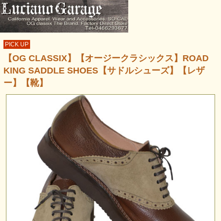
PICK UP
【OG CLASSIX】【オージークラシックス】ROAD
KING SADDLE SHOES【サドルシューズ】【レザ
ー】【靴】