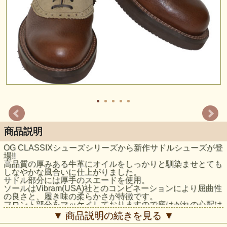
商品説明
OG CLASSIXシューズシリーズから新作サドルシューズが登
場!!
高品質の厚みある牛革にオイルをしっかりと馴染ませとても
しなやかな風合いに仕上がりました。
サドル部分には厚手のスエードを使用。
ソールはVibram(USA)社とのコンビネーションにより屈曲性
の良さと、履き味の柔らかさが特徴です。
フロント部分をマッケイしておりますので底はがれの心配は
ありません。
▼ 商品説明の続きを見る ▼
スーツ等のカッチリしたスタイルにはもちろん、