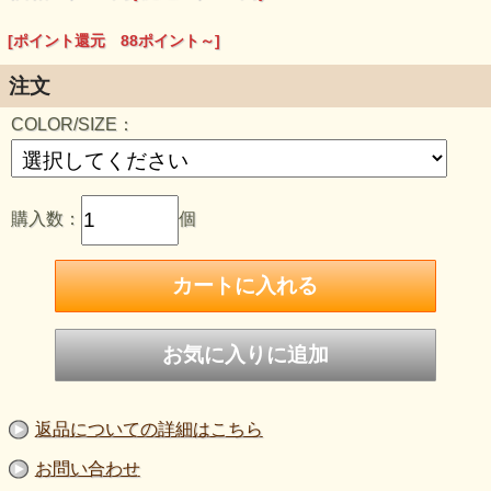
男女共にご使用可能ですので誕生日・記念日etcのギフト用と
[ポイント還元 88ポイント～]
してもピッタリです♪
お届けの際には、オリジナルギフトBOXに入れて発送させ
て頂きます。
注文
●925 SILVER使用
COLOR/SIZE：
■SIZE CHART：
Sサイズ/チェーン長さ：約45cm/マリア部分：約2.7cm×8mm
Lサイズ/チェーン長さ：約55cm/マリア部分：約2.7cm×8mm
購入数：
個
●
SILVER/Sサイズ
・
真鍮/Sサイズ
・
SILVER/Lサイズ
・
真
鍮/Lサイズ
●こちらの商品は欠品している場合、ご注文頂いてからハン
ドメイドさせて頂きますので
通常2週間～3週間程度制作日数がかかります。
ご指定日がございます場合はお早めのご注文をお願い申し上
げます。
また、真鍮のデザインですがアンティーク加工が施されてお
りますので
裏側が多少錆びた風合いになっておりますが
返品についての詳細はこちら
不良ではございませんのでご了承下さいませ。
他、ご質問・ご不明点がございましたらお気軽にお問い合わ
お問い合わせ
せ下さい。