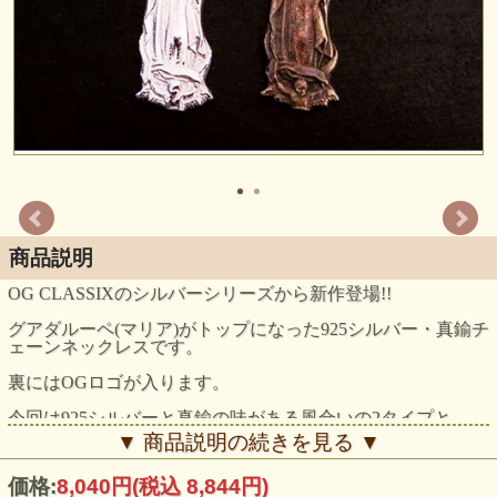
商品説明
OG CLASSIXのシルバーシリーズから新作登場!!
グアダルーペ(マリア)がトップになった925シルバー・真鍮チ
ェーンネックレスです。
裏にはOGロゴが入ります。
今回は925シルバーと真鍮の味がある風合いの2タイプと
Sサイズ・Lサイズの長さが選べる2サイズにて登場です。
▼ 商品説明の続きを見る ▼
メンズにはLサイズをオススメ致します。
価格:
8,040円
(税込 8,844円)
男女兼用でペアセットもOK!!!!