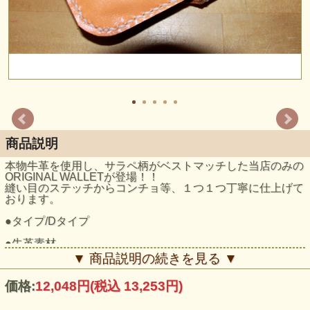
商品説明
本物牛革を使用し、サラペ柄がベストマッチした当店のみの
ORIGINAL WALLETが登場！！
縫い目のステッチからコンチョ等、１つ１つ丁寧に仕上げて
おります。
●タイプ/Dタイプ
●牛革素材
▼ 商品説明の続きを見る ▼
●こちらの商品が欠品中の場合は、
ご注文頂いてからハンドメイドさせて頂きます。
価格:
12,048円
(税込 13,253円)
現在、職人の都合によりお届けまでに約6ヶ月掛かりますの
で
ご理解頂いた上にてお問い合わせ下さいませ。