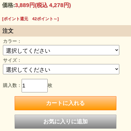
Lサイズ/着丈74/身幅55/肩幅50/袖丈22
価格:
3,889円
(税込 4,278円)
XLサイズ/着丈78/身幅58/肩幅53/袖丈24
2XLサイズ/着丈82/身幅61/肩幅56/袖丈26
●
BLACK
・
WHITE
・
NAVY
[ポイント還元 42ポイント～]
注文
カラー：
サイズ：
購入数：
枚