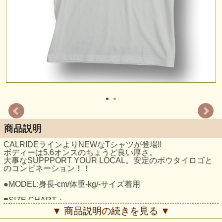
商品説明
CALRIDEラインよりNEWなTシャツが登場!!
ボディーは5.6オンスのちょうど良い厚さ。
大事なSUPPPORT YOUR LOCAL。安定のボウタイロゴと
のコンビネーション！！
●MODEL:身長-cm/体重-kg/-サイズ着用
■SIZE CHART：
Sサイズ/着丈66/身幅49/肩幅44/袖丈19
▼ 商品説明の続きを見る ▼
Mサイズ/着丈70/身幅52/肩幅47/袖丈20