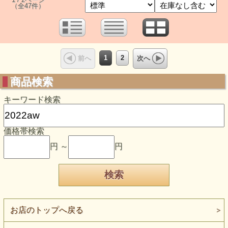
（全47件）
1
2
前へ
次へ
商品検索
キーワード検索
価格帯検索
円 ～
円
お店のトップへ戻る