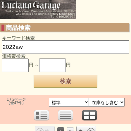
商品検索
キーワード検索
価格帯検索
円 ～
円
1 / 2ページ
（全47件）