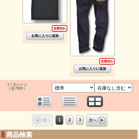
在庫切れ
在庫切れ
1 / 3ページ
（全78件）
1
2
3
前へ
次へ
商品検索