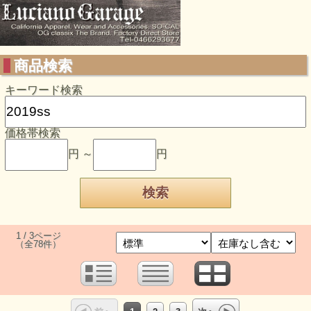
商品検索
キーワード検索
価格帯検索
円 ～
円
1 / 3ページ
（全78件）