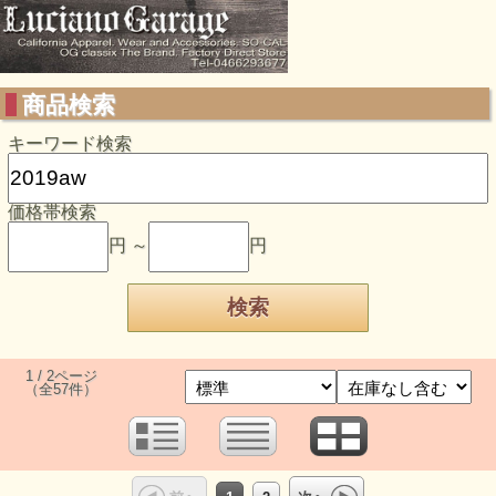
商品検索
キーワード検索
価格帯検索
円 ～
円
1 / 2ページ
（全57件）