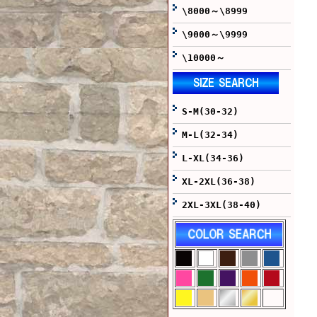
\8000～\8999
\9000～\9999
\10000～
S-M(30-32)
M-L(32-34)
L-XL(34-36)
XL-2XL(36-38)
2XL-3XL(38-40)