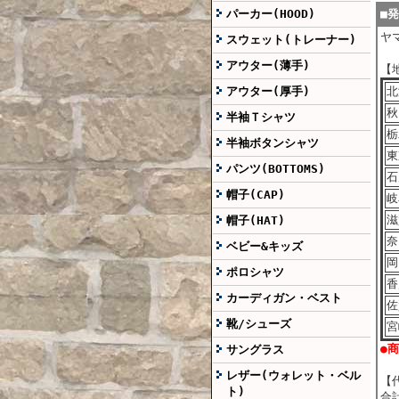
パーカー(HOOD)
■
ヤ
スウェット(トレーナー)
アウター(薄手)
【
アウター(厚手)
北
秋
半袖Ｔシャツ
栃
半袖ボタンシャツ
東
パンツ(BOTTOMS)
石
帽子(CAP)
岐
滋
帽子(HAT)
奈
ベビー&キッズ
岡
ポロシャツ
香
カーディガン・ベスト
佐
靴/シューズ
宮
●
サングラス
レザー(ウォレット・ベル
【
ト)
合