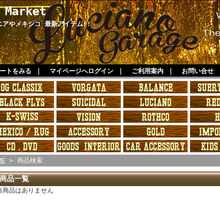
 Market
ルニアやメキシコ 最新アイテム!!
ートをみる
｜
マイページへログイン
｜
ご利用案内
｜
お問い合せ
ME
> 商品検索
商品一覧
当商品はありません