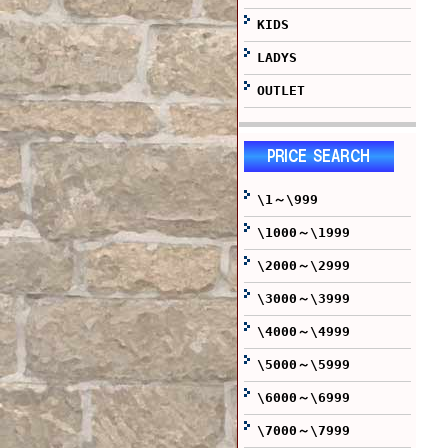
KIDS
LADYS
OUTLET
\1～\999
\1000～\1999
\2000～\2999
\3000～\3999
\4000～\4999
\5000～\5999
\6000～\6999
\7000～\7999