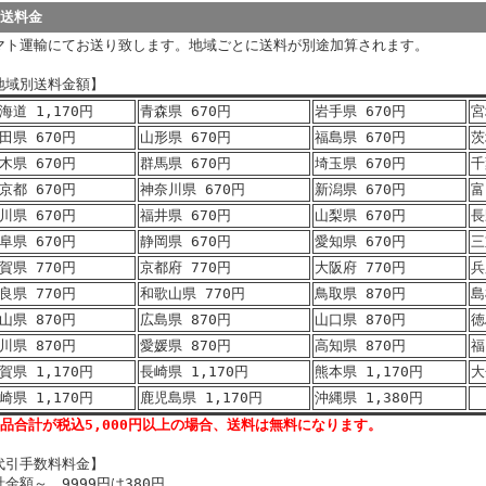
発送料金
マト運輸にてお送り致します。地域ごとに送料が別途加算されます。
地域別送料金額】
海道 1,170円
青森県 670円
岩手県 670円
宮
田県 670円
山形県 670円
福島県 670円
茨
木県 670円
群馬県 670円
埼玉県 670円
千
京都 670円
神奈川県 670円
新潟県 670円
富
川県 670円
福井県 670円
山梨県 670円
長
阜県 670円
静岡県 670円
愛知県 670円
三
賀県 770円
京都府 770円
大阪府 770円
兵
良県 770円
和歌山県 770円
鳥取県 870円
島
山県 870円
広島県 870円
山口県 870円
徳
川県 870円
愛媛県 870円
高知県 870円
福
賀県 1,170円
長崎県 1,170円
熊本県 1,170円
大
崎県 1,170円
鹿児島県 1,170円
沖縄県 1,380円
商品合計が税込5,000円以上の場合、送料は無料になります。
代引手数料料金】
計金額～ 9999円は380円