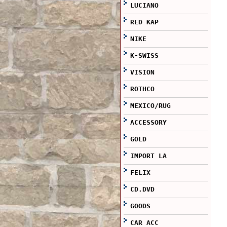
LUCIANO
RED KAP
NIKE
K-SWISS
VISION
ROTHCO
MEXICO/RUG
ACCESSORY
GOLD
IMPORT LA
FELIX
CD.DVD
GOODS
CAR ACC