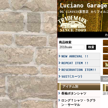
Luciano Garage
OG CLASSIX直営店 カリフォ
カ
商品検索
NEW ARRIVAL !!
REPEAT ITEM !!
RESERVATION ITEM!!
SUIT(スーツ)
HO
アイテム別
長袖ボタンシャツ
該
ロングＴシャツ・ラグラ
ン・サーマル