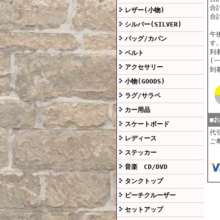
合計
レザー(小物)
合
シルバー(SILVER)
午
バッグ/カバン
す
到
ベルト
(
アクセサリー
到
小物(GOODS)
ラグ/サラペ
カー用品
■
スケートボード
代
レディース
ご
ステッカー
音楽 CD/DVD
タンクトップ
ビーチクルーザー
セットアップ