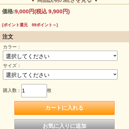
■SIZE CHART：
S=着丈66/身幅52/肩幅47/袖丈60
価格:
9,000円
(税込 9,900円)
M=着丈69身幅55/肩幅50/袖丈61
L=着丈72/身幅58/肩幅53/袖丈62
XL=着丈75/身幅61/肩幅56/袖丈63
[ポイント還元 99ポイント～]
2XL=着丈78/身幅64/肩幅59/袖丈64
●
PULL HOOD
・
ZIP HOOD
注文
カラー：
サイズ：
購入数：
枚