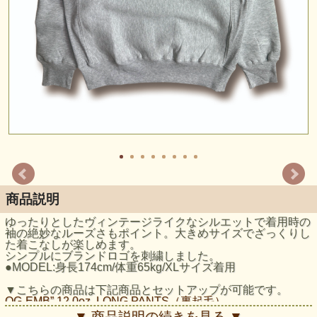
商品説明
ゆったりとしたヴィンテージライクなシルエットで着用時の
袖の絶妙なルーズさもポイント。大きめサイズでざっくりし
た着こなしが楽しめます。
シンプルにブランドロゴを刺繍しました。
●MODEL:身長174cm/体重65kg/XLサイズ着用
▼こちらの商品は下記商品とセットアップが可能です。
OG-EMB” 12.0oz. LONG PANTS（裏起毛）
▼ 商品説明の続きを見る ▼