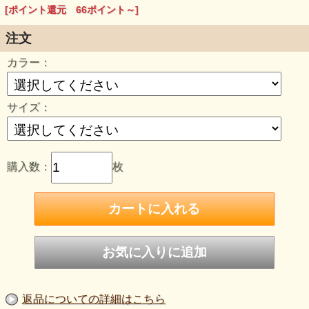
Ｔシャツ1枚でご購入の際はネコポスにて発送させて頂きま
[ポイント還元 66ポイント～]
す。
尚、代金引換をご希望の場合は【宅急便】にて発送させて頂
きます。
注文
※Ｔシャツ2枚以上、または他の商品と合わせてご購入の場
合は【宅急便】での発送とさせて頂きます。
カラー：
（但しステッカーは除きます。）
ご注文フォームの備考欄に日時指定があればご記載下さい。
●お届けまでの日数は、宅急便同等の翌日もしくは翌々日配
達となります。
サイズ：
●お届け日時の指定はできません。
●ポストへの投函となります。荷物が入らない場合は不在票
が入ります。
購入数：
枚
返品についての詳細はこちら