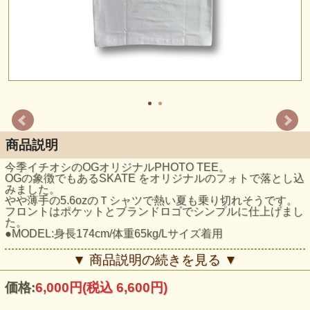
商品説明
今季イチオシのOGオリジナルPHOTO TEE。
OGの象徴でもあるSKATE をオリジナルのフォトで落とし込
みました。
やや薄手の5.6ozのＴシャツで熱い夏も乗り切れそうです。
フロントはポケットとブランドロゴでシンプルに仕上げまし
た。
●MODEL:身長174cm/体重65kg/Lサイズ着用
■SIZE CHART：
▼ 商品説明の続きを見る ▼
Sサイズ/着丈65/身幅49/肩幅42/袖丈19
Mサイズ/着丈69/身幅52/肩幅46/袖丈20
価格:
6,000円
(税込 6,600円)
Lサイズ/着丈73/身幅55/肩幅50/袖丈22
XLサイズ/着丈77/身幅58/肩幅54/袖丈24