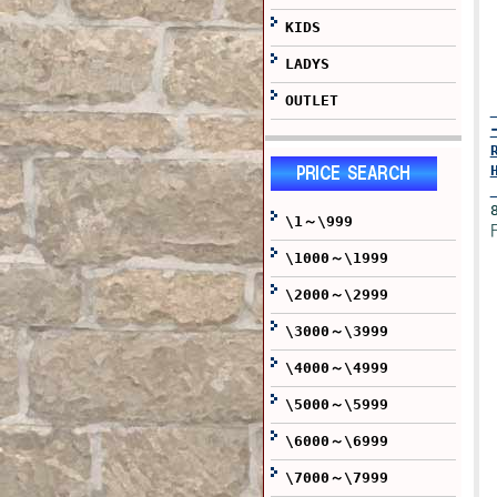
KIDS
LADYS
OUTLET
\1～\999
\1000～\1999
\2000～\2999
\3000～\3999
\4000～\4999
\5000～\5999
\6000～\6999
\7000～\7999