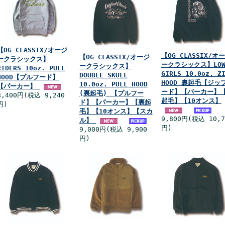
【OG CLASSIX/オージ
【OG CLASSIX/オ
【OG CLASSIX/オージ
ークラシックス】
ークラシックス】LO
ークラシックス】
RIDERS 10oz. PULL
GIRLS 10.0oz. Z
DOUBLE SKULL
HOOD【プルフード】
HOOD 裏起毛【ジッ
10.0oz. PULL HOOD
【パーカー】
ード】【パーカー】
(裏起毛) 【プルフー
8,400円(税込 9,240
起毛】【10オンス】
ド】【パーカー】【裏起
円)
毛】【10オンス】【スカ
9,800円(税込 10,7
ル】
円)
9,000円(税込 9,900
円)