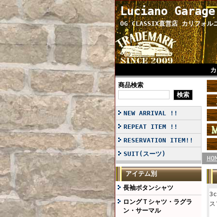
Luciano Garage
OG CLASSIX直営店 カリフォ
カ
商品検索
NEW ARRIVAL !!
REPEAT ITEM !!
RESERVATION ITEM!!
SUIT(スーツ)
HO
アイテム別
長袖ボタンシャツ
3
ロングＴシャツ・ラグラ
ス
ン・サーマル