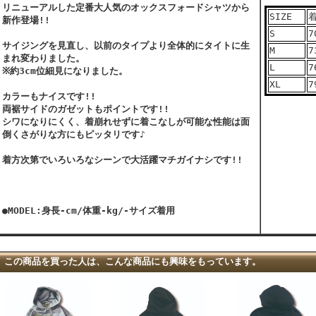
リニューアルした定番大人気のオックスフォードシャツから
SIZE
新作登場!!
S
7
サイジングを見直し、以前のタイプより全体的にタイトに生
M
7
まれ変わりました。
L
7
※約3cm位細見になりました。
XL
7
カラーもナイスです!!
両裾サイドのガゼットもポイントです!!
シワになりにくく、着崩れせずに着こなしが可能な性能は面
倒くさがりな方にもピッタリです♪
着方次第でいろいろなシーンで大活躍マチガイナシです!!
●MODEL:身長-cm/体重-kg/-サイズ着用
この商品を買った人は、こんな商品にも興味をもっています。