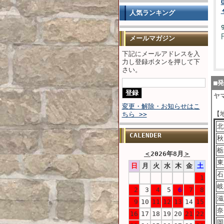
人気ランキング
メールマガジン
下記にメールアドレスを入
力し登録ボタンを押して下
さい。
■
ヤ
変更・解除・お知らせはこ
【
ちら >>
北
CALENDER
秋
栃
＜
2026年8月
＞
東
日
月
火
水
木
金
土
石
1
岐
2
3
4
5
6
7
8
滋
9
10
11
12
13
14
15
奈
16
17
18
19
20
21
22
岡