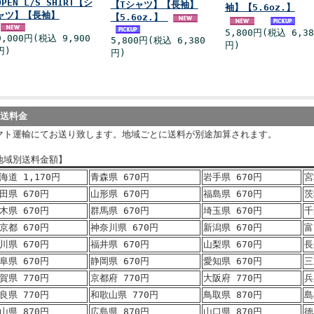
OPEN L/S SHIRT【シ
【Tシャツ】【長袖】
袖】【5.6oz.】
ャツ】【長袖】
【5.6oz.】
5,800円(税込 6,38
9,000円(税込 9,900
5,800円(税込 6,380
円)
円)
円)
発送料金
マト運輸にてお送り致します。地域ごとに送料が別途加算されます。
地域別送料金額】
海道 1,170円
青森県 670円
岩手県 670円
宮
田県 670円
山形県 670円
福島県 670円
茨
木県 670円
群馬県 670円
埼玉県 670円
千
京都 670円
神奈川県 670円
新潟県 670円
富
川県 670円
福井県 670円
山梨県 670円
長
阜県 670円
静岡県 670円
愛知県 670円
三
賀県 770円
京都府 770円
大阪府 770円
兵
良県 770円
和歌山県 770円
鳥取県 870円
島
山県 870円
広島県 870円
山口県 870円
徳