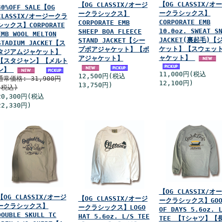
【OG CLASSIX/オ
【OG CLASSIX/オージ
30%OFF SALE【OG
ークラシックス】
ークラシックス】
CLASSIX/オージークラ
CORPORATE EMB
CORPORATE EMB
シックス】CORPORATE
10.0oz. SWEAT S
SHEEP BOA FLEECE
EMB WOOL MELTON
JACKET(裏起毛)【
STAND JACKET【シー
STADIUM JACKET【ス
ケット】【スウェッ
プボアジャケット】【ボ
タジアムジャケット】
ャケット】
アジャケット】
【スタジャン】【メルト
ン】
11,000円(税込
12,500円(税込
通常価格:
31,900円
12,100円)
13,750円)
(税込)
20,300円(税込
22,330円)
【OG CLASSIX/オ
【OG CLASSIX/オージ
【OG CLASSIX/オージ
ークラシックス】GOO
ークラシックス】
ークラシックス】LOGO
OF DAYS 5.6oz. 
DOUBLE SKULL TC
HAT 5.6oz. L/S TEE
TEE 【Tシャツ】【