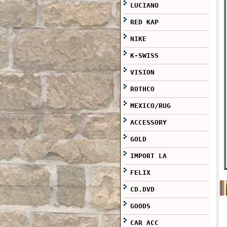
LUCIANO
RED KAP
NIKE
K-SWISS
VISION
ROTHCO
MEXICO/RUG
ACCESSORY
GOLD
IMPORT LA
FELIX
CD.DVD
GOODS
CAR ACC