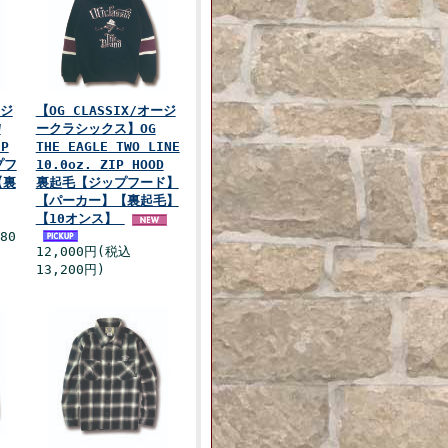
ージ
【OG CLASSIX/オージ
W
ークラシックス】OG
IP
THE EAGLE TWO LINE
プフ
10.0oz. ZIP HOOD
【裏
裏起毛【ジップフード】
【パーカー】【裏起毛】
【10オンス】
80
12,000円(税込
13,200円)