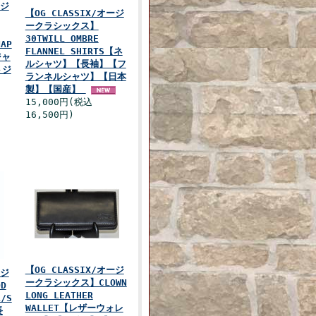
ージ
【OG CLASSIX/オージ
ークラシックス】
30TWILL OMBRE
NAP
FLANNEL SHIRTS【ネ
ジャ
ルシャツ】【長袖】【フ
トジ
ランネルシャツ】【日本
製】【国産】
15,000円(税込
16,500円)
【OG CLASSIX/オージ
ージ
ークラシックス】CLOWN
D
LONG LEATHER
L/S
WALLET【レザーウォレ
長