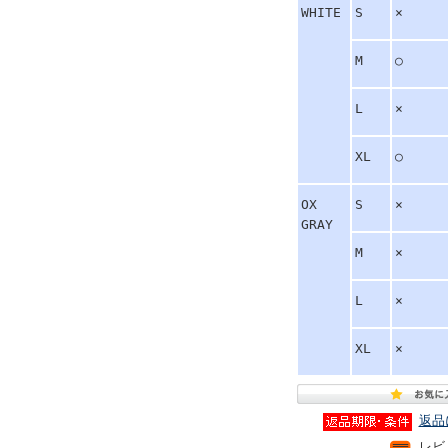
WHITE
S
×
M
○
L
×
XL
○
OX
S
×
GRAY
M
×
L
×
XL
×
返品
レビ