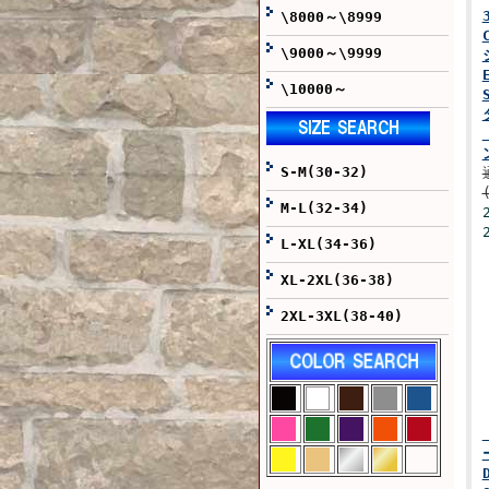
\8000～\8999
\9000～\9999
\10000～
S-M(30-32)
M-L(32-34)
L-XL(34-36)
XL-2XL(36-38)
2XL-3XL(38-40)