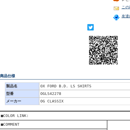
この
友達
 商品仕様
製品名
OX FORD B.D. LS SHIRTS
型番
OGLS42278
メーカー
OG CLASSIX
■COLOR LINK:
■COMMENT