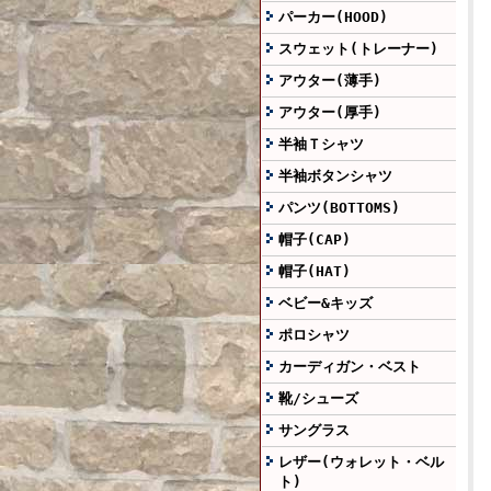
パーカー(HOOD)
スウェット(トレーナー)
アウター(薄手)
アウター(厚手)
半袖Ｔシャツ
半袖ボタンシャツ
パンツ(BOTTOMS)
帽子(CAP)
帽子(HAT)
ベビー&キッズ
ポロシャツ
カーディガン・ベスト
靴/シューズ
サングラス
レザー(ウォレット・ベル
ト)