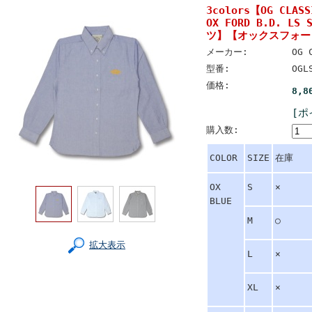
3colors【OG CL
OX FORD B.D. L
ツ】【オックスフォー
メーカー:
OG 
型番:
OGL
価格:
8,8
[ポ
購入数:
COLOR
SIZE
在庫
OX
S
×
BLUE
M
○
拡大表示
L
×
XL
×