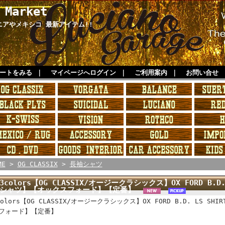
 Market
ルニアやメキシコ 最新アイテム!!
ートをみる
｜
マイページへログイン
｜
ご利用案内
｜
お問い合せ
ME
>
OG CLASSIX
>
長袖シャツ
3colors【OG CLASSIX/オージークラシックス】OX FORD B.D
シャツ】【オックスフォード】【定番】
colors【OG CLASSIX/オージークラシックス】OX FORD B.D. LS 
フォード】【定番】