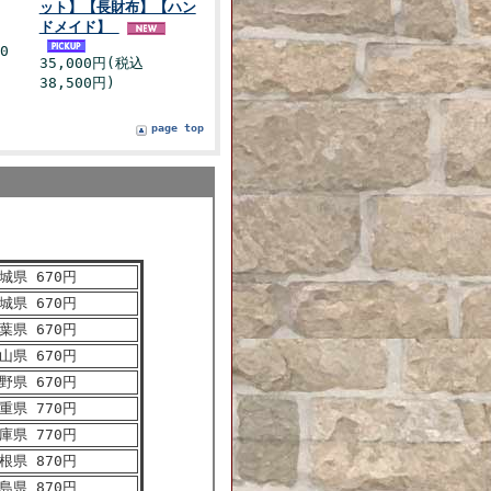
ット】【長財布】【ハン
ドメイド】
0
35,000円(税込
38,500円)
page top
城県 670円
城県 670円
葉県 670円
山県 670円
野県 670円
重県 770円
庫県 770円
根県 870円
島県 870円