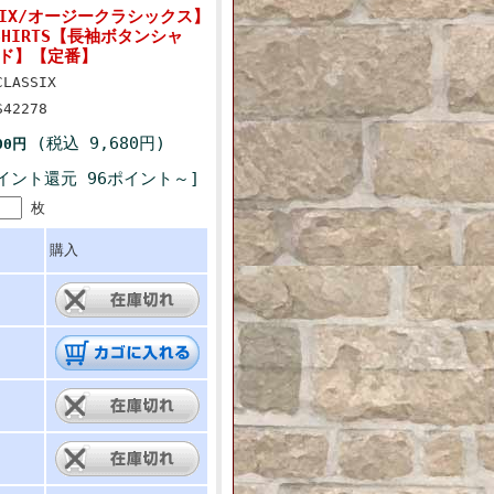
ASSIX/オージークラシックス】
S SHIRTS【長袖ボタンシャ
ド】【定番】
CLASSIX
S42278
(税込 9,680円)
00円
イント還元 96ポイント～]
枚
購入