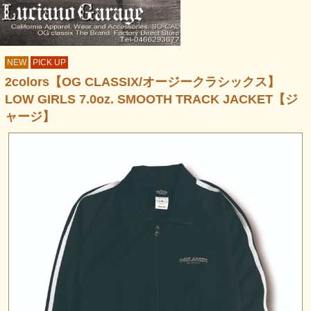
NEW
PICK UP
2colors【OG CLASSIX/オージークラシックス】
LOW GIRLS 7.0oz. SMOOTH TRACK JACKET【ジ
ャージ】