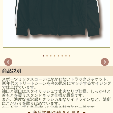
商品説明
スポーツミックスコーデにかかせないトラックジャケット。
90年代ストリートシーンを今の気分にマッチするサイジング
で仕上げています。
袖口と裾口はスタイリッシュで丈夫なリブ仕様、しっかりと
首もとを覆うスタンドネック仕様が最高です。
また、適度な光沢感とクラシカルなサイドラインなど、随所
にこだわりを散りばめています。
セットアップも単品使いも出来る魅力的な一着です。
日常からアクティブシーンまでオールマイティーに活躍する
▼ 商品説明の続きを見る ▼