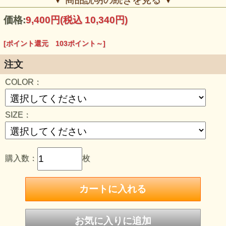
ジャージで、さまざまなスタイリングを楽しんでください。
バックには大胆にカラベラレディーをプリントしました。
価格:
9,400円
(税込 10,340円)
▼こちらの商品は下記商品とセットアップが可能です。
CLASSIX 7.0oz SMOOTH TRACK PANTS
[ポイント還元 103ポイント～]
●MODEL:身長cm/体重kg/サイズ着用
注文
■SIZE CHART：
Sサイズ/着丈60/身幅52/裄丈80
COLOR：
Ｍサイズ/着丈64/身幅57/裄丈84
Ｌサイズ/着丈68/身幅62/裄丈87
ＸＬサイズ/着丈71/身幅68/裄丈90
SIZE：
購入数：
枚