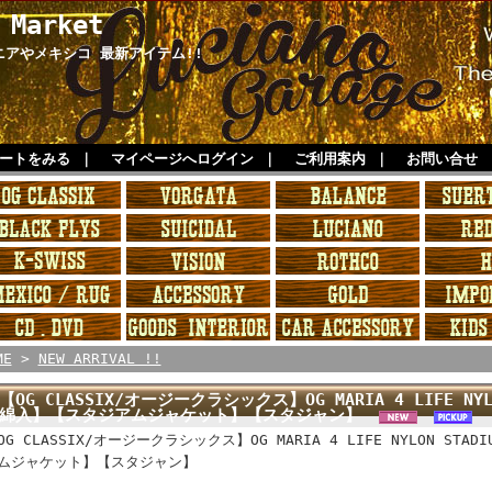
 Market
ルニアやメキシコ 最新アイテム!!
ートをみる
｜
マイページへログイン
｜
ご利用案内
｜
お問い合せ
ME
>
NEW ARRIVAL !!
【OG CLASSIX/オージークラシックス】OG MARIA 4 LIFE NYLO
綿入】【スタジアムジャケット】【スタジャン】
OG CLASSIX/オージークラシックス】OG MARIA 4 LIFE NYLON STA
ムジャケット】【スタジャン】