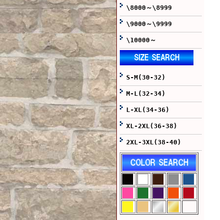
\8000～\8999
\9000～\9999
\10000～
S-M(30-32)
M-L(32-34)
L-XL(34-36)
XL-2XL(36-38)
2XL-3XL(38-40)