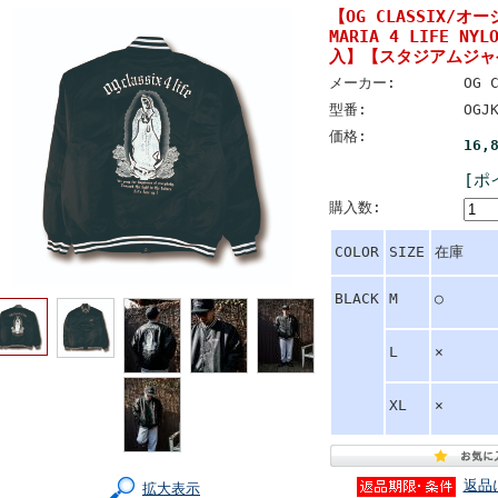
【OG CLASSIX/
MARIA 4 LIFE NYL
入】【スタジアムジャ
メーカー:
OG 
型番:
OGJ
価格:
16,
[ポ
購入数:
COLOR
SIZE
在庫
BLACK
M
○
L
×
XL
×
返品
拡大表示