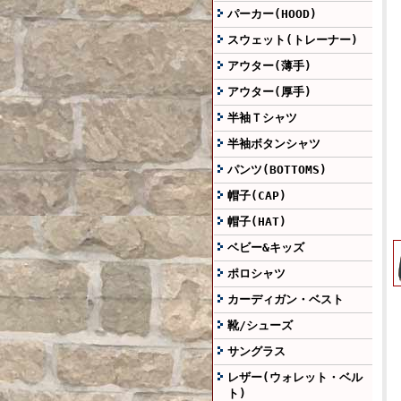
パーカー(HOOD)
スウェット(トレーナー)
アウター(薄手)
アウター(厚手)
半袖Ｔシャツ
半袖ボタンシャツ
パンツ(BOTTOMS)
帽子(CAP)
帽子(HAT)
ベビー&キッズ
ポロシャツ
カーディガン・ベスト
靴/シューズ
サングラス
レザー(ウォレット・ベル
ト)