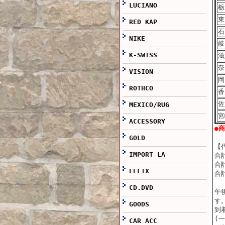
LUCIANO
栃
東
RED KAP
石
NIKE
岐
K-SWISS
滋
奈
VISION
岡
ROTHCO
香
佐
MEXICO/RUG
宮
ACCESSORY
●
GOLD
【
IMPORT LA
合
合計
FELIX
合
CD.DVD
午
す
GOODS
到
(
CAR ACC