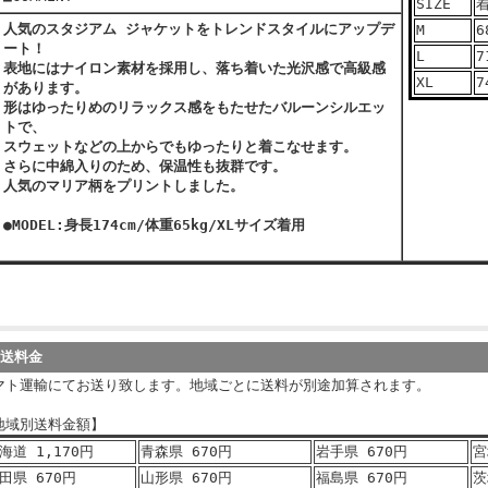
SIZE
人気のスタジアム ジャケットをトレンドスタイルにアップデ
M
6
ート！
L
7
表地にはナイロン素材を採用し、落ち着いた光沢感で高級感
XL
7
があります。
形はゆったりめのリラックス感をもたせたバルーンシルエッ
トで、
スウェットなどの上からでもゆったりと着こなせます。
さらに中綿入りのため、保温性も抜群です。
人気のマリア柄をプリントしました。
●MODEL:身長174cm/体重65kg/XLサイズ着用
発送料金
マト運輸にてお送り致します。地域ごとに送料が別途加算されます。
地域別送料金額】
海道 1,170円
青森県 670円
岩手県 670円
宮
田県 670円
山形県 670円
福島県 670円
茨