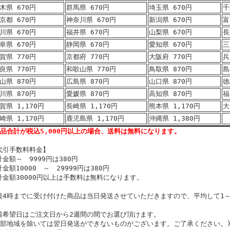
木県 670円
群馬県 670円
埼玉県 670円
千
京都 670円
神奈川県 670円
新潟県 670円
富
川県 670円
福井県 670円
山梨県 670円
長
阜県 670円
静岡県 670円
愛知県 670円
三
賀県 770円
京都府 770円
大阪府 770円
兵
良県 770円
和歌山県 770円
鳥取県 870円
島
山県 870円
広島県 870円
山口県 870円
徳
川県 870円
愛媛県 870円
高知県 870円
福
賀県 1,170円
長崎県 1,170円
熊本県 1,170円
大
崎県 1,170円
鹿児島県 1,170円
沖縄県 1,380円
商品合計が税込5,000円以上の場合、送料は無料になります。
代引手数料料金】
計金額～ 9999円は380円
金額10000 ～ 29999円は380円
計金額30000円以上は手数料は無料になります。
後4時までに受け付けた商品は当日発送させていただきますので、平均して1
。
着希望日はご注文日から2週間の間でお選び頂けます。
一部地域を除いては翌日発送ができないものがございます。ご了承ください。