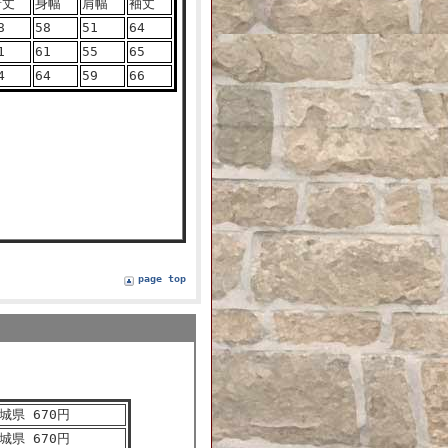
着丈
身幅
肩幅
袖丈
8
58
51
64
1
61
55
65
4
64
59
66
page top
城県 670円
城県 670円