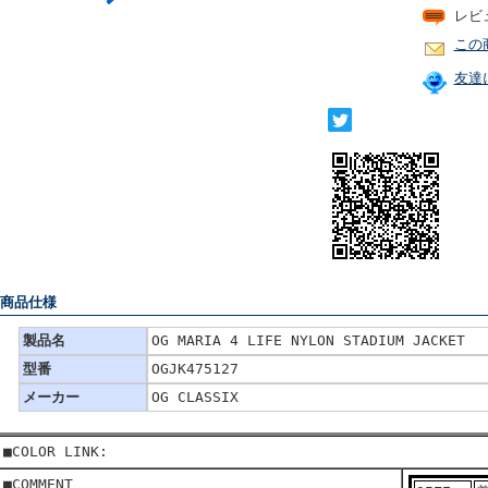
レビ
この
友達
 商品仕様
製品名
OG MARIA 4 LIFE NYLON STADIUM JACKET
型番
OGJK475127
メーカー
OG CLASSIX
■COLOR LINK:
■COMMENT