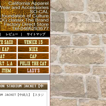
｜
レビュー
｜
サイトマップ
N STADIUM JACKET【中
DIUM JACKET【中綿入】【スタジ