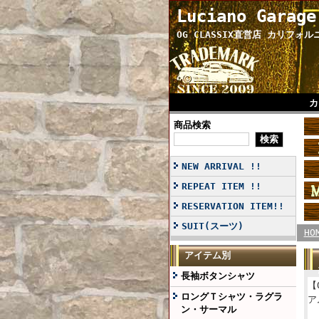
Luciano Garage
OG CLASSIX直営店 カリフォ
カ
商品検索
NEW ARRIVAL !!
REPEAT ITEM !!
RESERVATION ITEM!!
SUIT(スーツ)
HO
アイテム別
長袖ボタンシャツ
【
ロングＴシャツ・ラグラ
ア
ン・サーマル