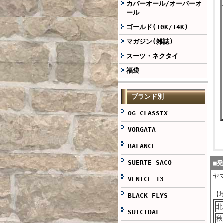
カバーオール/オーバーオ
ール
ゴールド(10K/14K)
マガジン(雑誌)
スーツ・ネクタイ
福袋
ブランド別
OG CLASSIX
VORGATA
BALANCE
SUERTE SACO
■
ヤ
VENICE 13
【
BLACK FLYS
北
SUICIDAL
秋