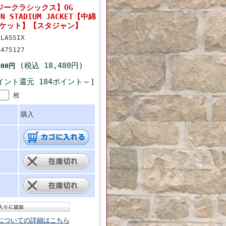
オージークラシックス】OG
ON STADIUM JACKET【中綿
ケット】【スタジャン】
CLASSIX
K475127
(税込 18,480円)
800円
イント還元 184ポイント～]
枚
購入
についての詳細はこちら