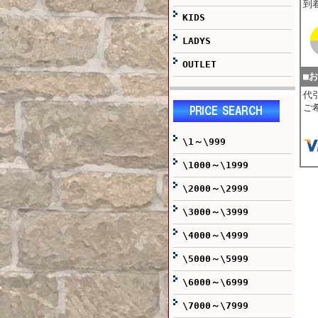
到
KIDS
LADYS
OUTLET
■
代
ご
\1～\999
\1000～\1999
\2000～\2999
\3000～\3999
\4000～\4999
\5000～\5999
\6000～\6999
\7000～\7999